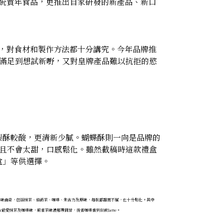
傳統賀年食品，更推出自家研發的新產品、新口
餐廳，對食材和製作方法都十分講究。今年品牌推
既滿足到想試新嘢，又對皇牌產品難以抗拒的慾
梨酥較酸，更清新少膩。蝴蝶酥則一向是品牌的
而且不會太甜，口感鬆化。雖然截稿時這款禮盒
盒」等供選擇。
口味曲奇，包括抹茶、伯爵茶、咖啡、朱古力及原味，每款都甜而不膩，也十分鬆化。其中
NY最愛抹茶及咖啡味，前者茶味濃郁帶回甘，後者咖啡香到似飲latte。