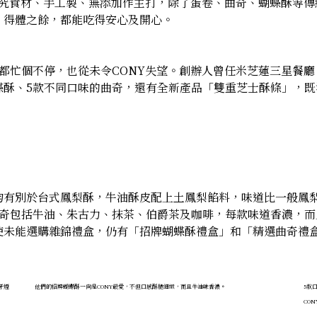
講究食材、手工製、無添加作主打，除了蛋卷、曲奇、蝴蝶酥等
，得體之餘，都能吃得安心及開心。
每逢節日都忙個不停，也從未令CONY失望。創辦人曾任米芝蓮三星
蝶酥、5款不同口味的曲奇，還有全新產品「雙重芝士酥條」，
均有別於台式鳳梨酥，牛油酥皮配上土鳳梨餡料，味道比一般鳳
曲奇包括牛油、朱古力、抹茶、伯爵茶及咖啡，每款味道香濃，
使未能選購雜錦禮盒，仍有「招牌蝴蝶酥禮盒」和「精選曲奇禮
牙煙
他們的招牌蝴蝶酥一向是CONY最愛，不但口感酥脆細緻，而且牛油味香濃。
5款
CO