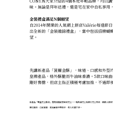
CONY為大家介紹的4個本地年輕品牌，均以
味。無論是拜年送禮，還是宅在家中自私享用
金裝禮盒滿足N個願望
自2014年開業的人氣網上餅店Valérie
出全新的「金裝雜錦禮盒」，當中包括招牌蝴
望。
先講新產品「菠蘿金酥」，味道、口感和外型
皇牌產品，格外酥脆而牛油味香濃。5款口味
剛好售罄，但店主指正積極考慮加推，不過即
新產品「雙重芝士酥條」選用兩種最惹味的芝士──帕馬森芝士和車打芝士製成，再撒上西班
燻紅椒粉，口感香脆，而且鹹香中帶微辛，教人吃個不停。