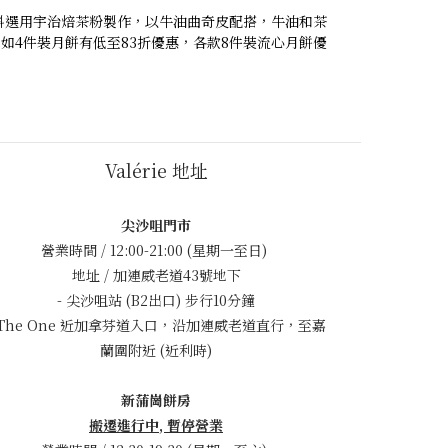
，餡料選用宇治焙茶粉製作，以牛油曲奇皮配搭，牛油和茶
如4件裝月餅有低至83折優惠，各款8件裝流心月餅優
Valérie 地址
尖沙咀門市
營業時間 / 12:00-21:00 (星期一至日)
地址 / 加連威老道43號地下
- 尖沙咀站 (B2出口) 步行10分鐘
 The One 近加拿芬道入口，沿加連威老道直行，至嘉
蘭圍附近 (近利時)
新蒲崗餅房
搬遷進行中, 暫停營業