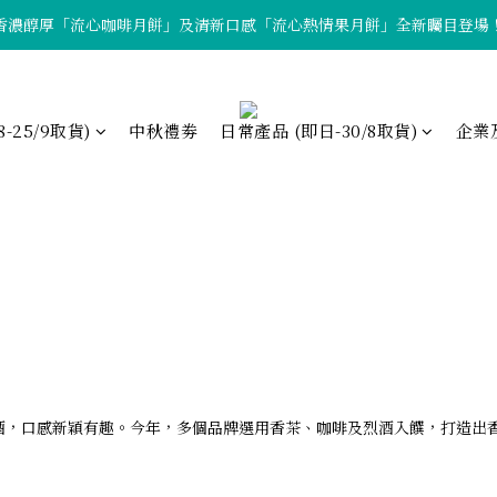
香濃醇厚「流心咖啡月餅」及清新口感「流心熱情果月餅」全新矚目登場
「中秋早鳥優惠」現正進行中！
「中秋早鳥優惠」現正進行中！
8-25/9取貨)
中秋禮劵
日常產品 (即日-30/8取貨)
企業
酒，口感新穎有趣。今年，多個品牌選用香茶、咖啡及烈酒入饌，打造出