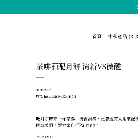
首頁
中秋產品 (31/
茶啡酒配月餅 清新VS微醺
08.08.2022
原文:
http://bit.ly/3XtrH5N
吃月餅時來一杯茶湯，清香消滯，更曾經有人用來配
啡或美酒，讓大家自行Pairing。