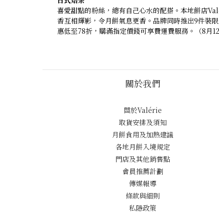
日式焙茶
喜愛甜點的粉絲，總有自己心水的配搭。本地餅店Val
香互相輝影，令月餅氣息更香。品牌同時推出9件裝限
惠低至78折，購滿指定價錢可享費運費服務。（8月1
關於我們
關於Valérie
取貨安排及須知
月餅食用及加熱建議
各地月餅入境規定
門店及其他銷售點
會員推薦計劃
傳媒報導
條款與細則
私隱政策