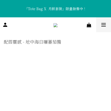
「Tote Bag X  月餅套裝」限量發售中！
「Tote Bag X  月餅套裝」限量發售中！
香濃醇厚「流心咖啡月餅」及清新口感「流心熱情果月餅」全新矚
目登場！
配搭靈感 - 地中海日曬蕃茄醬
「Tote Bag X  月餅套裝」限量發售中！