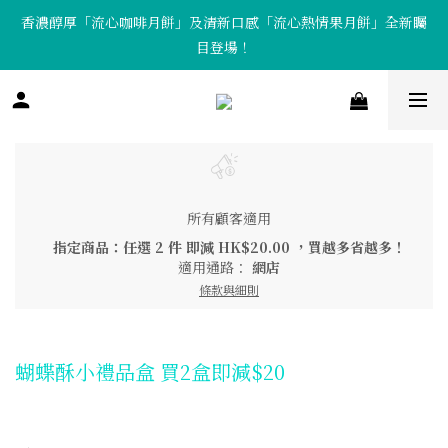
香濃醇厚「流心咖啡月餅」及清新口感「流心熱情果月餅」全新矚
「Tote Bag X  月餅套裝」限量發售中！
目登場！
「Tote Bag X  月餅套裝」限量發售中！
所有顧客適用
指定商品：任選 2 件 即減 HK$20.00 ，買越多省越多！
適用通路：
網店
條款與細則
蝴蝶酥小禮品盒 買2盒即減$20