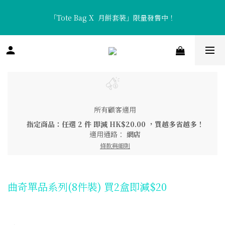
「Tote Bag X  月餅套裝」限量發售中！
「Tote Bag X  月餅套裝」限量發售中！
香濃醇厚「流心咖啡月餅」及清新口感「流心熱情果月餅」全新矚
目登場！
「Tote Bag X  月餅套裝」限量發售中！
所有顧客適用
指定商品：任選 2 件 即減 HK$20.00 ，買越多省越多！
適用通路：
網店
條款與細則
曲奇單品系列(8件裝) 買2盒即減$20