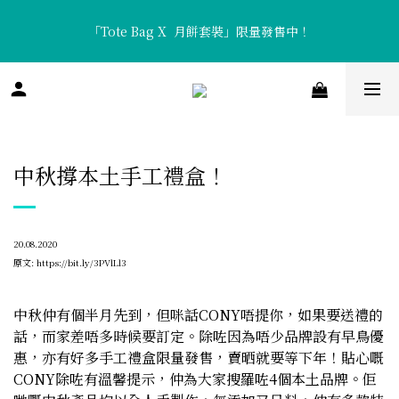
「Tote Bag X  月餅套裝」限量發售中！
「Tote Bag X  月餅套裝」限量發售中！
香濃醇厚「流心咖啡月餅」及清新口感「流心熱情果月餅」全新矚
目登場！
「Tote Bag X  月餅套裝」限量發售中！
中秋撐本土手工禮盒！
20.08.2020
原文:
https://bit.ly/3PVlLl3
中秋仲有個半月先到，但咪話CONY唔提你，如果要送禮的
話，而家差唔多時候要訂定。除咗因為唔少品牌設有早鳥優
惠，亦有好多手工禮盒限量發售，賣晒就要等下年！貼心嘅
CONY除咗有溫馨提示，仲為大家搜羅咗4個本土品牌。佢