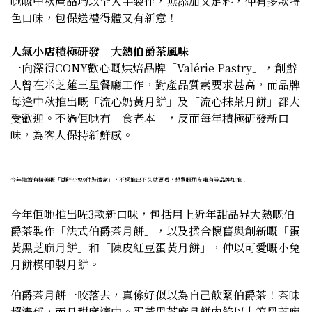
哋嘅中秋產品均以全人手製作，無添加又足料，仲有多款特
色口味，包保送禮得體又有新意！
人氣小店積極研發 大熱伯爵茶風味
一向深得CONY歡心嘅烘焙品牌「Valérie Pastry」，創辦
人曾在米芝蓮三星餐廳工作，對產品質素要求甚高，而品牌
每逢中秋推出嘅「流心奶黃月餅」及「流心抹茶月餅」都大
受歡迎。不過佢哋冇「食老本」，反而每年積極研發新口
味，為客人保持新鮮感。
今年繼續有精美嘅「湖畔小兔9件裝禮盒」，不過推出不久就賣晒，想買嘅朋友唯有等品牌加推！
今年佢哋推出咗3款新口味，包括用上近年甜品界大熱嘅伯
爵茶製作「法式伯爵茶月餅」，以及揉合懷舊與創新嘅「蛋
黃黑芝麻月餅」和「陳皮紅豆蛋黃月餅」，仲以可愛嘅小兔
月餅模印製月餅。
伯爵茶月餅一咬落去，真係好似以為自己飲緊伯爵茶！茶味
超濃郁，而且甜度適中。蛋黃黑芝麻月餅內餡以上等黑芝麻