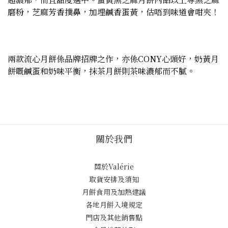
磨粉，芝麻芳香撲鼻，加埋鹹香蛋黃，估唔到味道會咁夾！
兩款流心月餅係品牌招牌之作，亦係CONY心頭好，奶黃月
餅嘅鹹蛋和奶味平衡，抹茶月餅則茶味濃郁而不膩。
關於我們
關於Valérie
取貨安排及須知
月餅食用及加熱建議
各地月餅入境規定
門店及其他銷售點