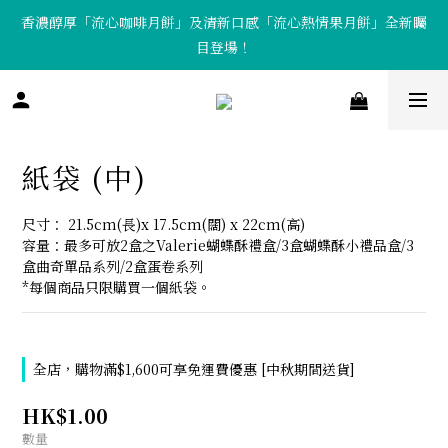
香濃醇厚「流心咖啡月餅」及清新口感「流心熱情果月餅」全新矚
「Tote Bag X  月餅套裝」限量發售中！
目登場！
「Tote Bag X  月餅套裝」限量發售中！
紙袋 (中)
尺寸： 21.5cm(長)x 17.5cm(闊) x 22cm(高)
容量：最多可放2盒之Valerie蝴蝶酥禮盒/3盒蝴蝶酥小禮品盒/3
盒曲奇單品系列/2盒蛋卷系列
*每個商品只限購買一個紙袋。
全店，購物滿$1,600可享免運費優惠 [中秋期間送貨]
HK$1.00
數量