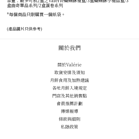
容量：最多可放2盒之Valerie蝴蝶酥禮盒/3盒蝴蝶酥小禮品盒/3
盒曲奇單品系列/2盒蛋卷系列
*每個商品只限購買一個紙袋。
(產品圖片只供參考)
關於我們
關於Valérie
取貨安排及須知
月餅食用及加熱建議
各地月餅入境規定
門店及其他銷售點
會員推薦計劃
傳媒報導
條款與細則
私隱政策