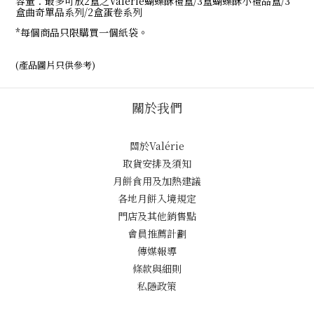
容量：最多可放2盒之Valerie蝴蝶酥禮盒/3盒蝴蝶酥小禮品盒/3
盒曲奇單品系列/2盒蛋卷系列
*每個商品只限購買一個紙袋。
(產品圖片只供參考)
關於我們
關於Valérie
取貨安排及須知
月餅食用及加熱建議
各地月餅入境規定
門店及其他銷售點
會員推薦計劃
傳媒報導
條款與細則
私隱政策