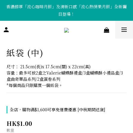
香濃醇厚「流心咖啡月餅」及清新口感「流心熱情果月餅」全新矚
「Tote Bag X  月餅套裝」限量發售中！
目登場！
「Tote Bag X  月餅套裝」限量發售中！
紙袋 (中)
尺寸： 21.5cm(長)x 17.5cm(闊) x 22cm(高)
容量：最多可放2盒之Valerie蝴蝶酥禮盒/3盒蝴蝶酥小禮品盒/3
盒曲奇單品系列/2盒蛋卷系列
*每個商品只限購買一個紙袋。
全店，購物滿$1,600可享免運費優惠 [中秋期間送貨]
HK$1.00
數量